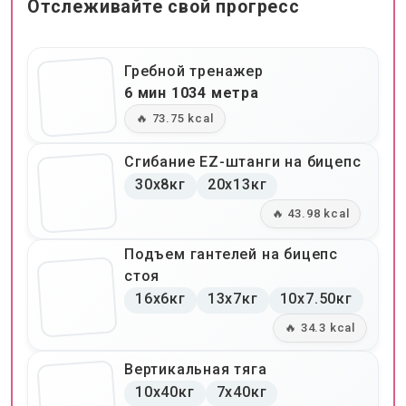
Отслеживайте свой прогресс
Гребной тренажер
6 мин 1034 метра
🔥 73.75 kcal
Сгибание EZ-штанги на бицепс
30x8кг
20x13кг
🔥 43.98 kcal
Подъем гантелей на бицепс
стоя
16x6кг
13x7кг
10x7.50кг
🔥 34.3 kcal
Вертикальная тяга
10x40кг
7x40кг