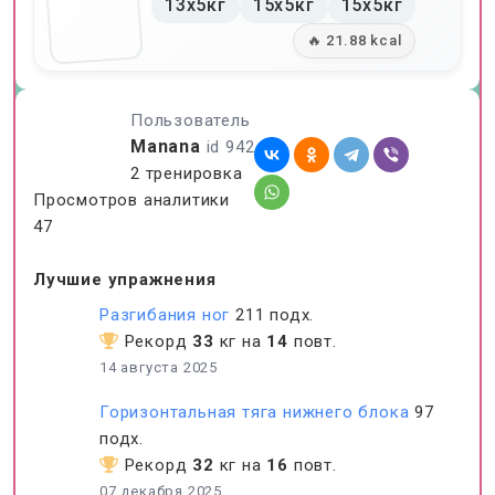
13x5кг
15x5кг
15x5кг
🔥 21.88 kcal
Пользователь
Manana
id 942
2 тренировка
Просмотров аналитики
47
Лучшие упражнения
Разгибания ног
211 подх.
Рекорд
33
кг на
14
повт.
14 августа 2025
Горизонтальная тяга нижнего блока
97
подх.
Рекорд
32
кг на
16
повт.
07 декабря 2025