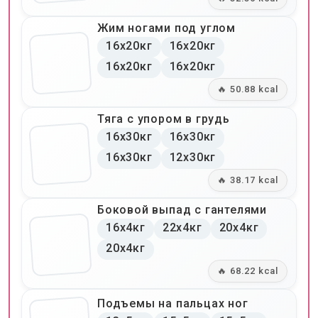
Жим ногами под углом
16x20кг
16x20кг
16x20кг
16x20кг
🔥 50.88 kcal
Тяга с упором в грудь
16x30кг
16x30кг
16x30кг
12x30кг
🔥 38.17 kcal
Боковой выпад с гантелями
16x4кг
22x4кг
20x4кг
20x4кг
🔥 68.22 kcal
Подъемы на пальцах ног