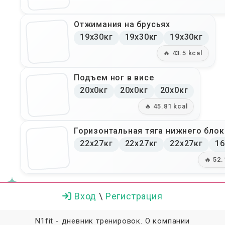
Отжимания на брусьях
19x30кг
19x30кг
19x30кг
🔥 43.5 kcal
Подъем ног в висе
20x0кг
20x0кг
20x0кг
🔥 45.81 kcal
Горизонтальная тяга нижнего блок
22x27кг
22x27кг
22x27кг
16
🔥 52.
Вход
\
Регистрация
N1fit - дневник тренировок.
О компании