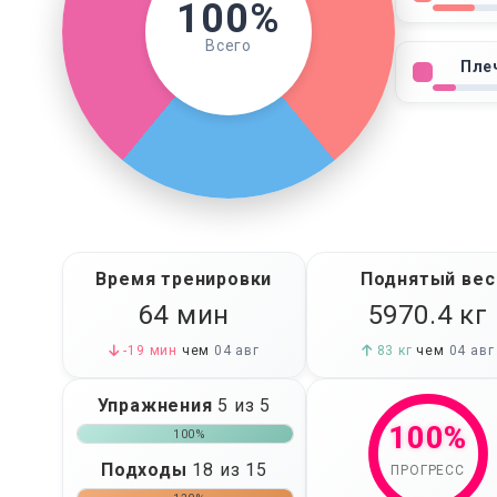
100%
Всего
Пле
и
я
.
Время тренировки
Поднятый вес
64 мин
5970.4
кг
-19 мин
чем
04 авг
83 кг
чем
04 авг
Упражнения
5 из 5
100%
100%
Подходы
18 из 15
ПРОГРЕСС