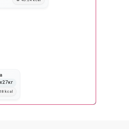
а
x27кг
18 kcal