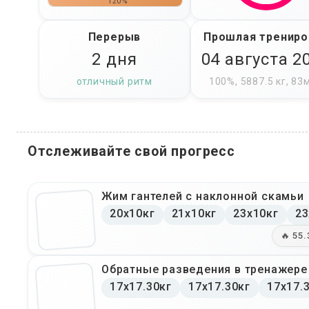
120%
Перерыв
Прошлая трениро
2 дня
04 августа 2
отличный ритм
100%, 5887.5 кг, 83
Отслеживайте свой прогресс
Жим гантелей с наклонной скамьи
20x10кг
21x10кг
23x10кг
23
🔥 55.
Обратные разведения в тренажере
17x17.30кг
17x17.30кг
17x17.