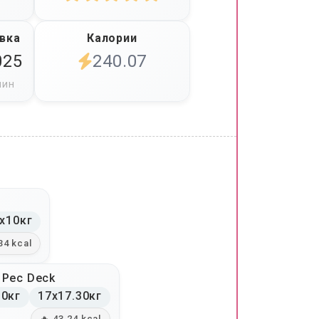
вка
Калории
025
240.07
мин
x10кг
34 kcal
 Pec Deck
30кг
17x17.30кг
🔥 43.24 kcal