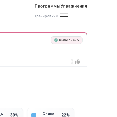
Программы
Упражнения
Тренировки
0
выполнено
0
дь
Спина
39%
22%