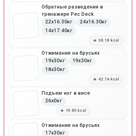
Обратные разведения в
тренажере Pec Deck
22x16.30кг
24x16.30кг
14x17.40кг
🔥 38.18 kcal
Отжимания на брусьях
19x30кг
19x30кг
18x30кг
🔥 42.74 kcal
Подъем ног в висе
26x0кг
🔥 19.85 kcal
Отжимания на брусьях
17x30кг