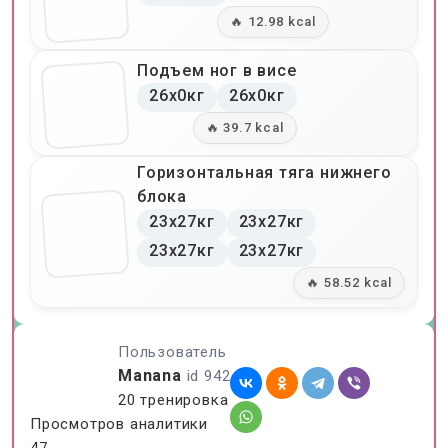
🔥 12.98 kcal
Подъем ног в висе
26x0кг
26x0кг
🔥 39.7 kcal
Горизонтальная тяга нижнего
блока
23x27кг
23x27кг
23x27кг
23x27кг
🔥 58.52 kcal
Пользователь
Manana
id 942
20 тренировка
Просмотров аналитики