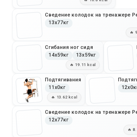
Сведение колодок на тренажере P
13x77кг
🔥 
Сгибания ног сидя
14x59кг
13x59кг
🔥 19.11 kcal
Подтягивания
Подтяг
11x0кг
12x0к
🔥 13.62 kcal
Сведение колодок на тренажере P
12x77кг
🔥 8