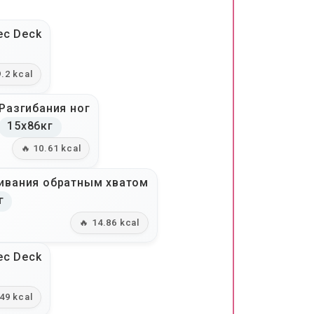
ec Deck
9.2 kcal
Разгибания ног
15x86кг
🔥 10.61 kcal
ивания обратным хватом
г
🔥 14.86 kcal
ec Deck
.49 kcal