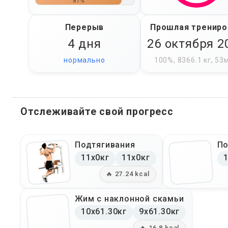
87%
Перерыв
Прошлая трениро
4 дня
26 октября 2
нормально
100%, 8366.1 кг, 53
Отслеживайте свой прогресс
Подтягивания
По
11x0кг
11x0кг
1
🔥 27.24 kcal
Жим с наклонной скамьи
10x61.30кг
9x61.30кг
🔥 16.8 kcal