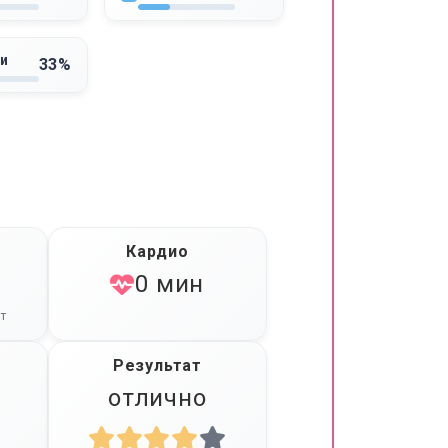
и
33%
Кардио
0 мин
т
Результат
отлично