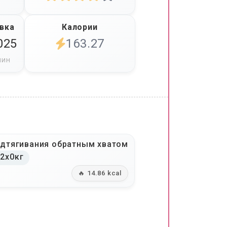
вка
Калории
025
163.27
мин
дтягивания обратным хватом
2x0кг
🔥 14.86 kcal