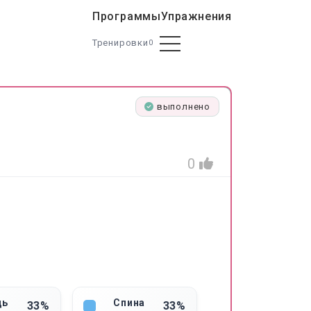
Программы
Упражнения
Тренировки
0
выполнено
0
дь
Спина
33%
33%