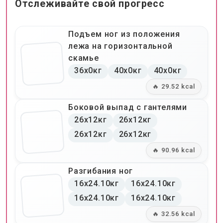
Отслеживайте свой прогресс
Подъем ног из положения
лежа на горизонтальной
скамье
36x0кг
40x0кг
40x0кг
🔥 29.52 kcal
Боковой выпад с гантелями
26x12кг
26x12кг
26x12кг
26x12кг
🔥 90.96 kcal
Разгибания ног
16x24.10кг
16x24.10кг
16x24.10кг
16x24.10кг
🔥 32.56 kcal