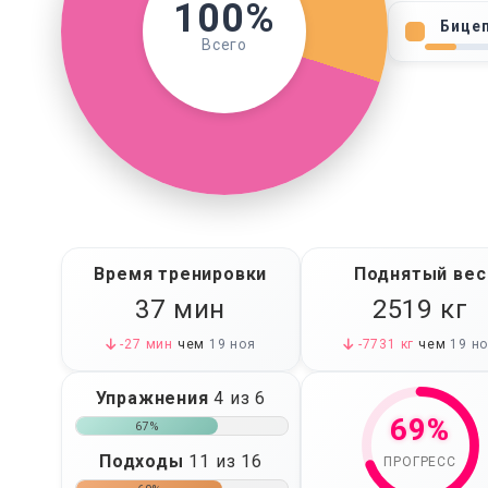
100%
Бице
Всего
а
.
Время тренировки
Поднятый вес
37 мин
2519
кг
-27 мин
чем
19 ноя
-7731 кг
чем
19 н
Упражнения
4 из 6
69%
67%
Подходы
11 из 16
ПРОГРЕСС