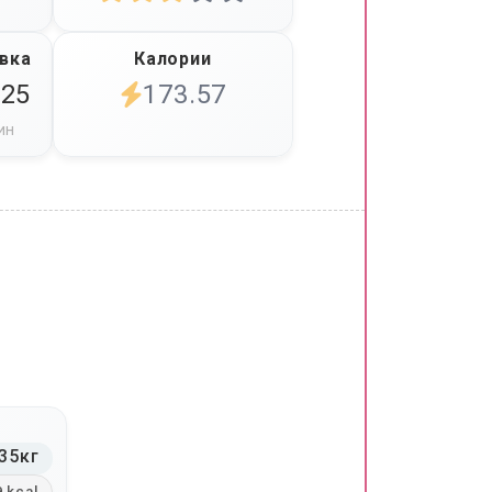
вка
Калории
025
173.57
ин
35кг
9 kcal