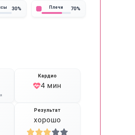
псы
Плечи
30%
70%
Кардио
4 мин
оя
Результат
хорошо