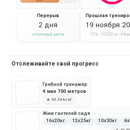
69%
Перерыв
Прошлая трениро
2 дня
19 ноября 2
отличный ритм
75%, 10250 кг, 64м
Отслеживайте свой прогресс
Гребной тренажер
4 мин 700 метров
🔥 53.34 kcal
Жим гантелей сидя
16x20кг
12x25кг
10x30кг
6x
🔥 41.9