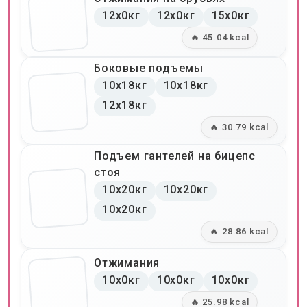
12x0кг
12x0кг
15x0кг
🔥 45.04 kcal
Боковые подъемы
10x18кг
10x18кг
12x18кг
🔥 30.79 kcal
Подъем гантелей на бицепс
стоя
10x20кг
10x20кг
10x20кг
🔥 28.86 kcal
Отжимания
10x0кг
10x0кг
10x0кг
🔥 25.98 kcal