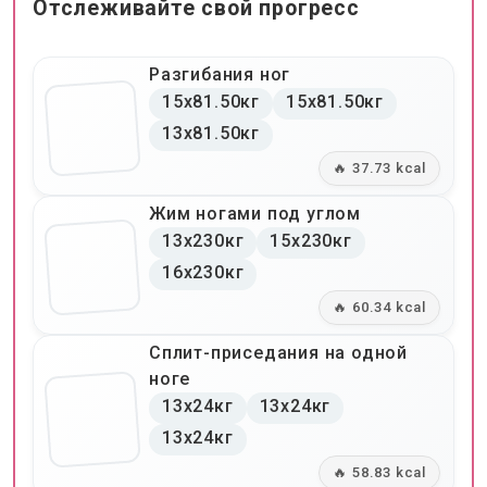
Отслеживайте свой прогресс
Разгибания ног
15x81.50кг
15x81.50кг
13x81.50кг
🔥 37.73 kcal
Жим ногами под углом
13x230кг
15x230кг
16x230кг
🔥 60.34 kcal
Сплит-приседания на одной
ноге
13x24кг
13x24кг
13x24кг
🔥 58.83 kcal