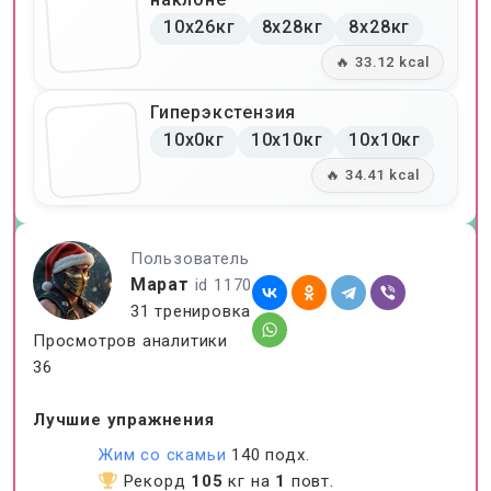
10x26кг
8x28кг
8x28кг
🔥 33.12 kcal
Гиперэкстензия
10x0кг
10x10кг
10x10кг
🔥 34.41 kcal
Пользователь
Марат
id 1170
31 тренировка
Просмотров аналитики
36
Лучшие упражнения
Жим со скамьи
140 подх.
Рекорд
105
кг на
1
повт.