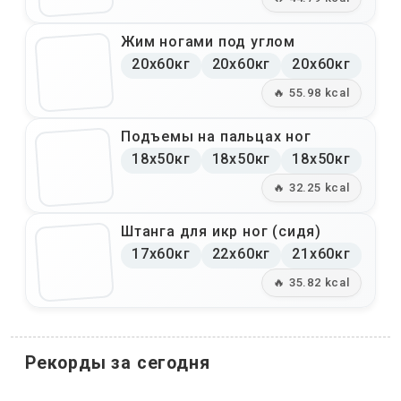
Жим ногами под углом
20x60кг
20x60кг
20x60кг
🔥 55.98 kcal
Подъемы на пальцах ног
18x50кг
18x50кг
18x50кг
🔥 32.25 kcal
Штанга для икр ног (сидя)
17x60кг
22x60кг
21x60кг
🔥 35.82 kcal
Рекорды за сегодня