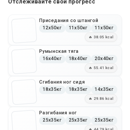
Отслеживайте свой прогресс
Приседания со штангой
12x50кг
11x50кг
11x50кг
🔥 38.05 kcal
Румынская тяга
16x40кг
18x40кг
20x40кг
🔥 55.41 kcal
Сгибания ног сидя
18x35кг
18x35кг
14x35кг
🔥 29.86 kcal
Разгибания ног
25x35кг
25x35кг
25x35кг
🔥 44.79 kcal