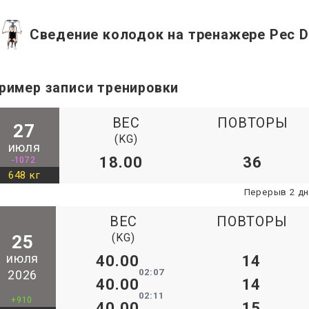
Сведение колодок на тренажере Pec 
ример записи тренировки
ВЕС
ПОВТОРЫ
27
(KG)
июля
18.00
36
-1072
648 кг
Перерыв 2 д
ВЕС
ПОВТОРЫ
(KG)
25
июля
40.00
14
02:07
2026
40.00
14
02:11
+910
40.00
15