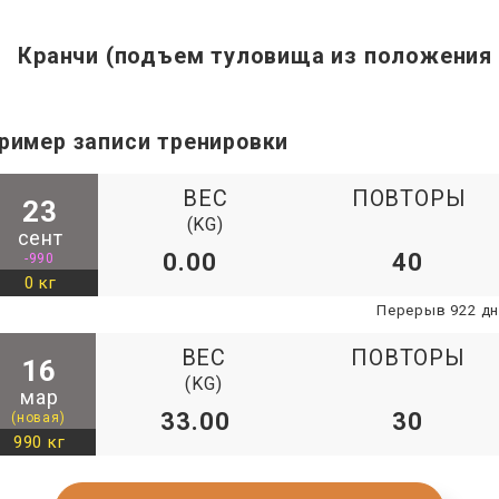
Кранчи (подъем туловища из положения
ример записи тренировки
ВЕС
ПОВТОРЫ
23
(KG)
сент
0.00
40
-990
0 кг
Перерыв 922 д
ВЕС
ПОВТОРЫ
16
(KG)
мар
33.00
30
(новая)
990 кг