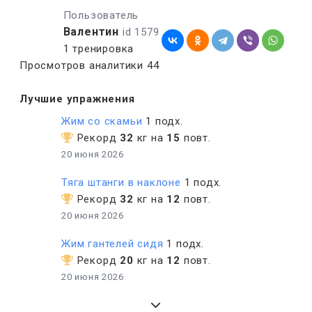
Пользователь
Валентин
id 1579
1 тренировка
Просмотров аналитики 44
Лучшие упражнения
Жим со скамьи
1 подх.
Рекорд
32
кг на
15
повт.
20 июня 2026
Тяга штанги в наклоне
1 подх.
Рекорд
32
кг на
12
повт.
20 июня 2026
Жим гантелей сидя
1 подх.
Рекорд
20
кг на
12
повт.
20 июня 2026
Подъемы на пальцах ног
Беговая дорожка
Разведение гантелей лежа
Подтягивания
1 подх.
1 подх.
1 подх.
1 подх.