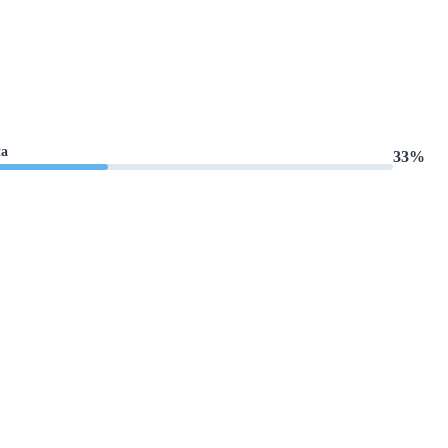
а
33%