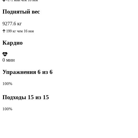
-171 мин
чем
16 ноя
Поднятый вес
9277.6
кг
199 кг
чем
16 ноя
Кардио
0 мин
Упражнения
6 из 6
100%
Подходы
15 из 15
100%