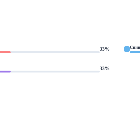
Спин
33%
33%