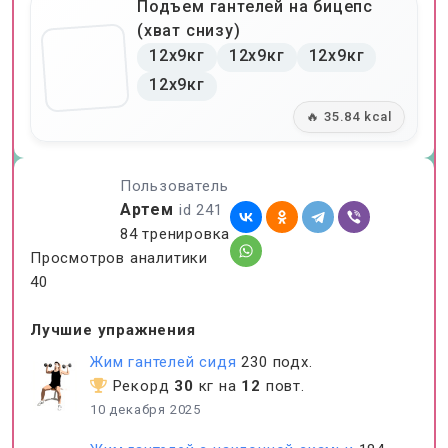
Подъем гантелей на бицепс
(хват снизу)
12x9кг
12x9кг
12x9кг
12x9кг
🔥 35.84 kcal
Пользователь
Артем
id 241
84 тренировка
Просмотров аналитики
40
Лучшие упражнения
Жим гантелей сидя
230 подх.
Рекорд
30
кг на
12
повт.
10 декабря 2025