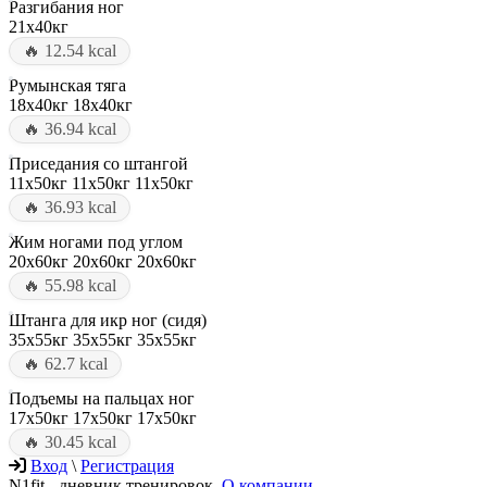
Разгибания ног
21x40кг
🔥 12.54 kcal
Румынская тяга
18x40кг
18x40кг
🔥 36.94 kcal
Приседания со штангой
11x50кг
11x50кг
11x50кг
🔥 36.93 kcal
Жим ногами под углом
20x60кг
20x60кг
20x60кг
🔥 55.98 kcal
Штанга для икр ног (сидя)
35x55кг
35x55кг
35x55кг
🔥 62.7 kcal
Подъемы на пальцах ног
17x50кг
17x50кг
17x50кг
🔥 30.45 kcal
Вход
\
Регистрация
N1fit - дневник тренировок.
О компании