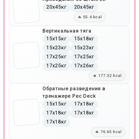
20x45кг
20x45кг
🔥 55.4 kcal
Вертикальная тяга
15x15кг
15x18кг
15x23кг
15x23кг
17x25кг
17x25кг
17x25кг
17x26кг
🔥 177.32 kcal
Обратные разведения в
тренажере Pec Deck
15x15кг
17x18кг
17x18кг
17x18кг
17x18кг
🔥 76.65 kcal