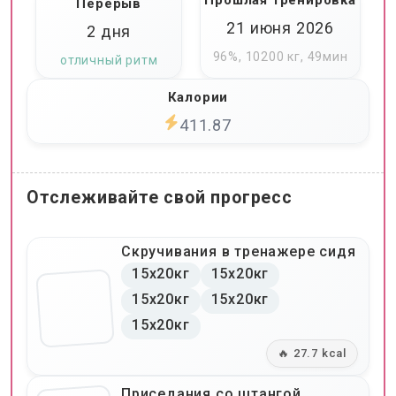
Прошлая тренировка
Перерыв
21 июня 2026
2 дня
96%, 10200 кг, 49мин
отличный ритм
Калории
411.87
Отслеживайте свой прогресс
Скручивания в тренажере сидя
15x20кг
15x20кг
15x20кг
15x20кг
15x20кг
🔥 27.7 kcal
Приседания со штангой