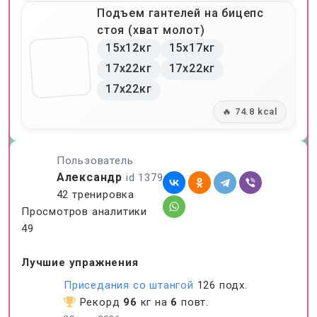
Подъем гантелей на бицепс
стоя (хват молот)
15x12кг
15x17кг
17x22кг
17x22кг
17x22кг
🔥 74.8 kcal
Пользователь
Александр
id 1379
42 тренировка
Просмотров аналитики
49
Лучшие упражнения
Приседания со штангой
126 подх.
Рекорд
96
кг на
6
повт.