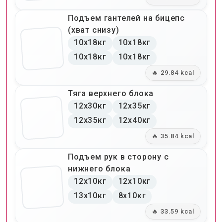
Подъем гантелей на бицепс
(хват снизу)
10x18кг
10x18кг
10x18кг
10x18кг
🔥 29.84 kcal
Тяга верхнего блока
12x30кг
12x35кг
12x35кг
12x40кг
🔥 35.84 kcal
Подъем рук в сторону с
нижнего блока
12x10кг
12x10кг
13x10кг
8x10кг
🔥 33.59 kcal