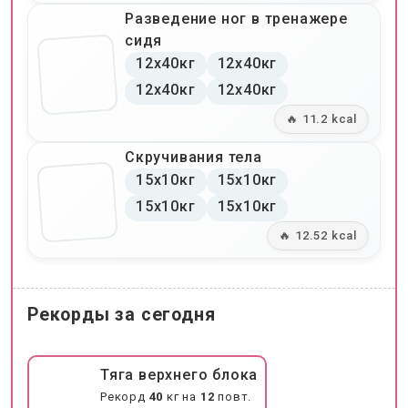
Разведение ног в тренажере
сидя
12x40кг
12x40кг
12x40кг
12x40кг
🔥 11.2 kcal
Скручивания тела
15x10кг
15x10кг
15x10кг
15x10кг
🔥 12.52 kcal
Рекорды за сегодня
Тяга верхнего блока
Рекорд
40
кг на
12
повт.